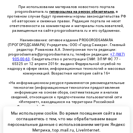
При использовании материалов новостного портала
progorodsamara.ru
гиперссылка на ресурс обязательна,
в
противном случае будут применены нормы законодательства РФ
об авторских и смежных правах. Редакция портала не несет
ответственности за комментарии и материалы пользователей,
размещенные на сайте progorodsamara.ru и его субдоменах.
Наименование: сетевое издание PROGORODSAMARA
(ПРОГОРОДСАМАРА) Учредитель: ООО «Город Самара». Главный
редактор: Романова А.А. Электронная почта редакции:
progorodsamara@progorodsamara.ru, телефон редакции:
+7 (987)
905-00-63
. Свидетельство о регистрации СМИ: ЭЛ № ФС 77 -
65325 от 12 апреля 2016г. выдано Федеральной службой по
надзору в сфере связи, информационных технологий и массовых
коммуникаций. Возрастная категория сайта 16+
«На информационном ресурсе применяются рекомендательные
технологии (информационные технологии предоставления
информации на основе сбора, систематизации и анализа
сведений, относящихся к предпочтениям пользователей сети
«Интернет», находящихся на территории Российской
Федерации)». Правила применения рекомендательных
технологий в виджетах рекламно-обменной сети
«СМИ2» (PDF)
Мы используем cookie. Во время посещения сайта вы
соглашаетесь с тем, что мы обрабатываем ваши
персональные данные с использованием метрик Яндекс
Метрика, top.mail.ru, LiveInternet.
© 2026 «ProGorodSamara» | Все права защищены