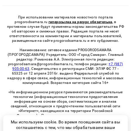
При использовании материалов новостного портала
progorodsamara.ru
гиперссылка на ресурс обязательна,
в
противном случае будут применены нормы законодательства РФ
об авторских и смежных правах. Редакция портала не несет
ответственности за комментарии и материалы пользователей,
размещенные на сайте progorodsamara.ru и его субдоменах.
Наименование: сетевое издание PROGORODSAMARA
(ПРОГОРОДСАМАРА) Учредитель: ООО «Город Самара». Главный
редактор: Романова А.А. Электронная почта редакции:
progorodsamara@progorodsamara.ru, телефон редакции:
+7 (987)
905-00-63
. Свидетельство о регистрации СМИ: ЭЛ № ФС 77 -
65325 от 12 апреля 2016г. выдано Федеральной службой по
надзору в сфере связи, информационных технологий и массовых
коммуникаций. Возрастная категория сайта 16+
«На информационном ресурсе применяются рекомендательные
технологии (информационные технологии предоставления
информации на основе сбора, систематизации и анализа
сведений, относящихся к предпочтениям пользователей сети
«Интернет», находящихся на территории Российской
Федерации)». Правила применения рекомендательных
технологий в виджетах рекламно-обменной сети
«СМИ2» (PDF)
Мы используем cookie. Во время посещения сайта вы
соглашаетесь с тем, что мы обрабатываем ваши