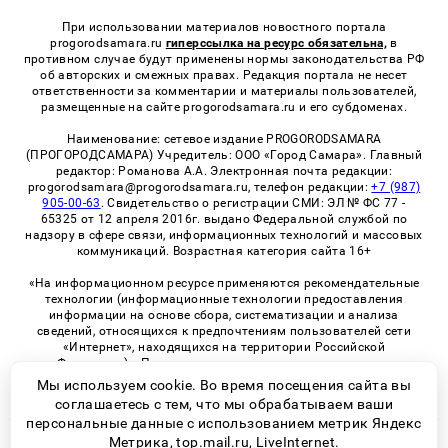
При использовании материалов новостного портала
progorodsamara.ru
гиперссылка на ресурс обязательна,
в
противном случае будут применены нормы законодательства РФ
об авторских и смежных правах. Редакция портала не несет
ответственности за комментарии и материалы пользователей,
размещенные на сайте progorodsamara.ru и его субдоменах.
Наименование: сетевое издание PROGORODSAMARA
(ПРОГОРОДСАМАРА) Учредитель: ООО «Город Самара». Главный
редактор: Романова А.А. Электронная почта редакции:
progorodsamara@progorodsamara.ru, телефон редакции:
+7 (987)
905-00-63
. Свидетельство о регистрации СМИ: ЭЛ № ФС 77 -
65325 от 12 апреля 2016г. выдано Федеральной службой по
надзору в сфере связи, информационных технологий и массовых
коммуникаций. Возрастная категория сайта 16+
«На информационном ресурсе применяются рекомендательные
технологии (информационные технологии предоставления
информации на основе сбора, систематизации и анализа
сведений, относящихся к предпочтениям пользователей сети
«Интернет», находящихся на территории Российской
Федерации)». Правила применения рекомендательных
технологий в виджетах рекламно-обменной сети
«СМИ2» (PDF)
Мы используем cookie. Во время посещения сайта вы
соглашаетесь с тем, что мы обрабатываем ваши
персональные данные с использованием метрик Яндекс
Метрика, top.mail.ru, LiveInternet.
© 2026 «ProGorodSamara» | Все права защищены