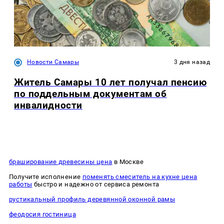
Новости Самары
3 дня назад
Житель Самары 10 лет получал пенсию
по поддельным документам об
инвалидности
браширование древесины цена
в Москве
Получите исполнение
поменять смеситель на кухне цена
работы
быстро и надежно от сервиса ремонта
рустикальный профиль деревянной оконной рамы
феодосия гостиница