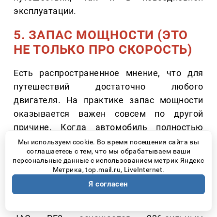
эксплуатации.
5. ЗАПАС МОЩНОСТИ (ЭТО
НЕ ТОЛЬКО ПРО СКОРОСТЬ)
Есть распространенное мнение, что для
путешествий достаточно любого
двигателя. На практике запас мощности
оказывается важен совсем по другой
причине. Когда автомобиль полностью
загружен пассажирами и багажом, ему
Мы используем cookie. Во время посещения сайта вы
соглашаетесь с тем, что мы обрабатываем ваши
приходится увереннее выполнять обгоны,
персональные данные с использованием метрик Яндекс
спокойно преодолевать затяжные
Метрика, top.mail.ru, LiveInternet.
подъемы и поддерживать комфортный
Я согласен
темп движения на трассе.