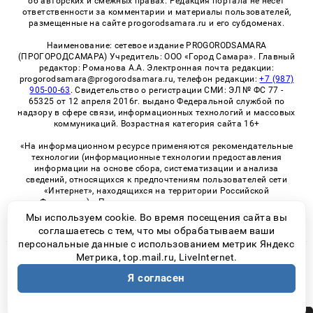
об авторских и смежных правах. Редакция портала не несет
ответственности за комментарии и материалы пользователей,
размещенные на сайте progorodsamara.ru и его субдоменах.
Наименование: сетевое издание PROGORODSAMARA
(ПРОГОРОДСАМАРА) Учредитель: ООО «Город Самара». Главный
редактор: Романова А.А. Электронная почта редакции:
progorodsamara@progorodsamara.ru, телефон редакции:
+7 (987)
905-00-63
. Свидетельство о регистрации СМИ: ЭЛ № ФС 77 -
65325 от 12 апреля 2016г. выдано Федеральной службой по
надзору в сфере связи, информационных технологий и массовых
коммуникаций. Возрастная категория сайта 16+
«На информационном ресурсе применяются рекомендательные
технологии (информационные технологии предоставления
информации на основе сбора, систематизации и анализа
сведений, относящихся к предпочтениям пользователей сети
«Интернет», находящихся на территории Российской
Федерации)». Правила применения рекомендательных
технологий в виджетах рекламно-обменной сети
«СМИ2» (PDF)
Мы используем cookie. Во время посещения сайта вы
соглашаетесь с тем, что мы обрабатываем ваши
персональные данные с использованием метрик Яндекс
Метрика, top.mail.ru, LiveInternet.
© 2026 «ProGorodSamara» | Все права защищены
Я согласен
Возрастная категория сайта 16+
Политика конфиденциальности