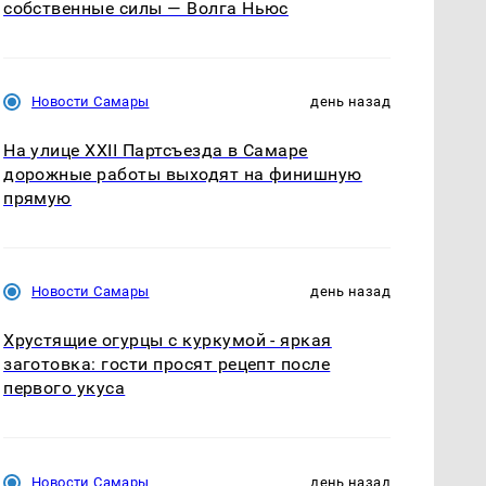
собственные силы — Волга Ньюс
Новости Самары
день назад
На улице XXII Партсъезда в Самаре
дорожные работы выходят на финишную
прямую
Новости Самары
день назад
Хрустящие огурцы с куркумой - яркая
заготовка: гости просят рецепт после
первого укуса
Новости Самары
день назад