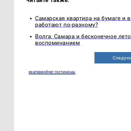
Читайте также:
Самарская квартира на бумаге и 
работают по-разному?
Волга, Самара и бесконечное лето
воспоминанием
Следую
екатеринбург гостиницы