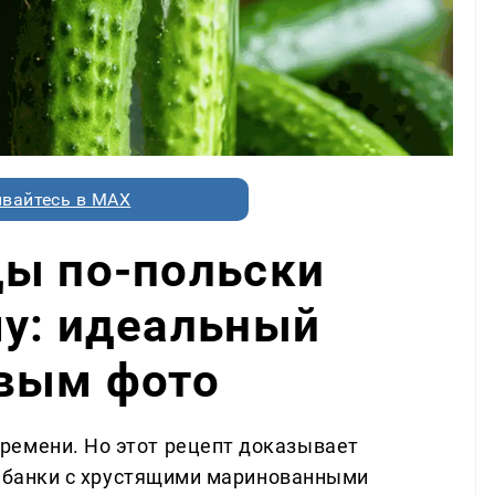
вайтесь в MAX
цы по-польски
му: идеальный
овым фото
ремени. Но этот рецепт доказывает
вы банки с хрустящими маринованными