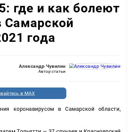
5: где и как болеют
в Самарской
2021 года
Александр Чувилин
Автор статьи
вайтесь в MAX
ия коронавирусом в Самарской области,
затем Тольятти — 37 случаев и Красноярский