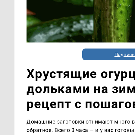
Подписы
Хрустящие огур
дольками на зи
рецепт с пошаг
Домашние заготовки отнимают много в
обратное. Всего 3 часа — и у вас гото