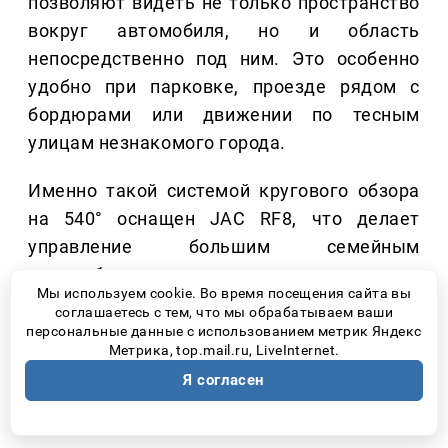
позволяют видеть не только пространство
вокруг автомобиля, но и область
непосредственно под ним. Это особенно
удобно при парковке, проезде рядом с
бордюрами или движении по тесным
улицам незнакомого города.
Именно такой системой кругового обзора
на 540° оснащен JAC RF8, что делает
управление большим семейным
автомобилем значительно проще как в
Мы используем cookie. Во время посещения сайта вы
путешествии, так и в повседневной
соглашаетесь с тем, что мы обрабатываем ваши
эксплуатации.
персональные данные с использованием метрик Яндекс
Метрика, top.mail.ru, LiveInternet.
5. ЗАПАС МОЩНОСТИ (ЭТО
Я согласен
НЕ ТОЛЬКО ПРО СКОРОСТЬ)