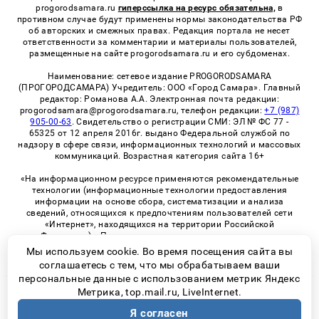
progorodsamara.ru
гиперссылка на ресурс обязательна,
в
противном случае будут применены нормы законодательства РФ
об авторских и смежных правах. Редакция портала не несет
ответственности за комментарии и материалы пользователей,
размещенные на сайте progorodsamara.ru и его субдоменах.
Наименование: сетевое издание PROGORODSAMARA
(ПРОГОРОДСАМАРА) Учредитель: ООО «Город Самара». Главный
редактор: Романова А.А. Электронная почта редакции:
progorodsamara@progorodsamara.ru, телефон редакции:
+7 (987)
905-00-63
. Свидетельство о регистрации СМИ: ЭЛ № ФС 77 -
65325 от 12 апреля 2016г. выдано Федеральной службой по
надзору в сфере связи, информационных технологий и массовых
коммуникаций. Возрастная категория сайта 16+
«На информационном ресурсе применяются рекомендательные
технологии (информационные технологии предоставления
информации на основе сбора, систематизации и анализа
сведений, относящихся к предпочтениям пользователей сети
«Интернет», находящихся на территории Российской
Федерации)». Правила применения рекомендательных
технологий в виджетах рекламно-обменной сети
«СМИ2» (PDF)
Мы используем cookie. Во время посещения сайта вы
соглашаетесь с тем, что мы обрабатываем ваши
персональные данные с использованием метрик Яндекс
Метрика, top.mail.ru, LiveInternet.
© 2026 «ProGorodSamara» | Все права защищены
Я согласен
Возрастная категория сайта 16+