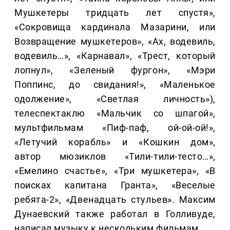
Мушкетеры тридцать лет спустя»,
«Сокровища кардинала Мазарини, или
Возвращение мушкетеров», «Ах, водевиль,
водевиль…», «Карнавал», «Трест, который
лопнул», «Зеленый фургон», «Мэри
Поппинс, до свидания!», «Маленькое
одолжение», «Светлая личность»),
телеспектаклю «Мальчик со шпагой»,
мультфильмам «Пиф-паф, ой-ой-ой!»,
«Летучий корабль» и «Кошкин дом»,
автор мюзиклов «Тили-тили-тесто…»,
«Емелино счастье», «Три мушкетера», «В
поисках капитана Гранта», «Веселые
ребята-2», «Двенадцать стульев». Максим
Дунаевский также работал в Голливуде,
написал музыку к нескольким фильмам.