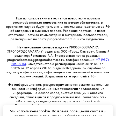
При использовании материалов новостного портала
progorodsamara.ru
гиперссылка на ресурс обязательна,
в
противном случае будут применены нормы законодательства РФ
об авторских и смежных правах. Редакция портала не несет
ответственности за комментарии и материалы пользователей,
размещенные на сайте progorodsamara.ru и его субдоменах.
Наименование: сетевое издание PROGORODSAMARA
(ПРОГОРОДСАМАРА) Учредитель: ООО «Город Самара». Главный
редактор: Романова А.А. Электронная почта редакции:
progorodsamara@progorodsamara.ru, телефон редакции:
+7 (987)
905-00-63
. Свидетельство о регистрации СМИ: ЭЛ № ФС 77 -
65325 от 12 апреля 2016г. выдано Федеральной службой по
надзору в сфере связи, информационных технологий и массовых
коммуникаций. Возрастная категория сайта 16+
«На информационном ресурсе применяются рекомендательные
технологии (информационные технологии предоставления
информации на основе сбора, систематизации и анализа
сведений, относящихся к предпочтениям пользователей сети
«Интернет», находящихся на территории Российской
Федерации)». Правила применения рекомендательных
технологий в виджетах рекламно-обменной сети
«СМИ2» (PDF)
Мы используем cookie. Во время посещения сайта вы