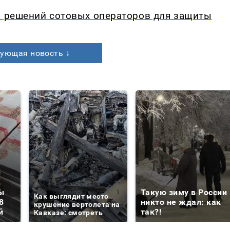
а решений сотовых операторов для защиты
ующая новость ↓
ы
Такую зиму в России
Как выглядит место
8
никто не ждал: как
крушение вертолета на
й
так?!
Кавказе: смотреть