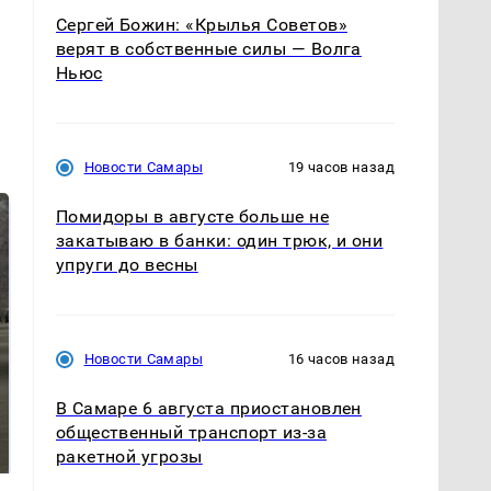
Сергей Божин: «Крылья Советов»
верят в собственные силы — Волга
Ньюс
Новости Самары
19 часов назад
Помидоры в августе больше не
закатываю в банки: один трюк, и они
упруги до весны
Новости Самары
16 часов назад
В Самаре 6 августа приостановлен
Не ешьте эту
В ОАЭ произошло
готовую еду из
жестокое убийство
общественный транспорт из-за
магазина: список
криптомиллионера
ракетной угрозы