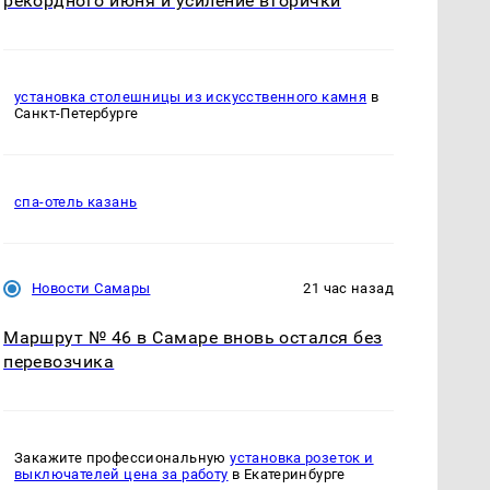
рекордного июня и усиление вторички
установка столешницы из искусственного камня
в
Санкт-Петербурге
спа-отель казань
Новости Самары
21 час назад
Маршрут № 46 в Самаре вновь остался без
перевозчика
Закажите профессиональную
установка розеток и
выключателей цена за работу
в Екатеринбурге