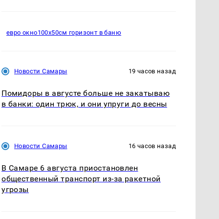
евро окно100х50см горизонт в баню
Новости Самары
19 часов назад
Помидоры в августе больше не закатываю
в банки: один трюк, и они упруги до весны
Новости Самары
16 часов назад
В Самаре 6 августа приостановлен
общественный транспорт из-за ракетной
угрозы