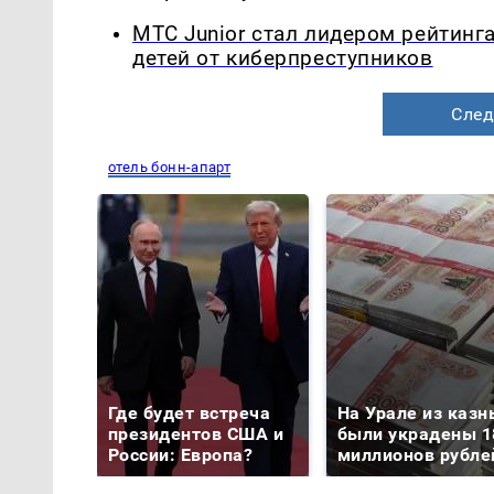
МТС Junior стал лидером рейтинг
детей от киберпреступников
След
отель бонн-апарт
Где будет встреча
На Урале из казн
президентов США и
были украдены 1
России: Европа?
миллионов рубле