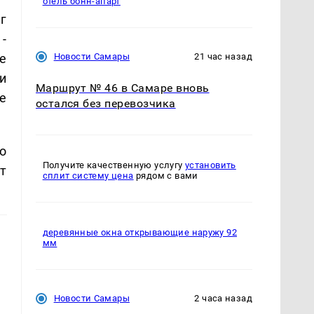
отель бонн-апарт
г
-
е
Новости Самары
21 час назад
и
Маршрут № 46 в Самаре вновь
е
остался без перевозчика
о
Получите качественную услугу
установить
т
сплит систему цена
рядом с вами
деревянные окна открывающие наружу 92
мм
Новости Самары
2 часа назад