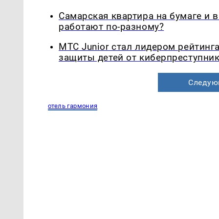
Самарская квартира на бумаге и 
работают по-разному?
МТС Junior стал лидером рейтинг
защиты детей от киберпреступни
Следую
отель гармония