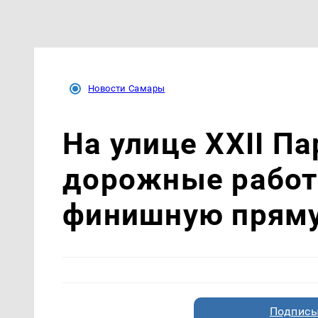
Новости Самары
На улице XXII П
дорожные работ
финишную прям
Подписы