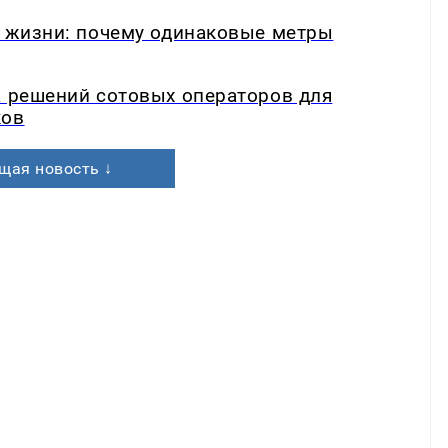
в жизни: почему одинаковые метры
а решений сотовых операторов для
ков
щая новость ↓