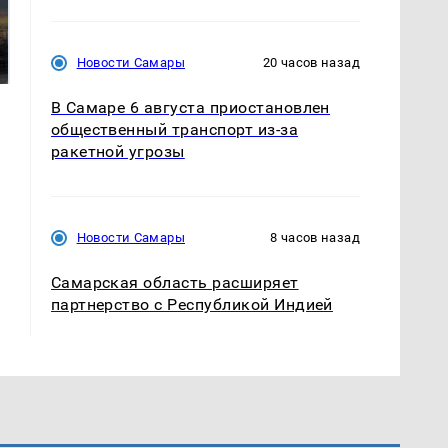
СМИ: В Химках на
полицейскую
В магазинах России
машину напали и
ажиотаж из-за этого
Новости Самары
20 часов назад
подожгли.
продукта: что купить?
В Самаре 6 августа приостановлен
общественный транспорт из-за
ракетной угрозы
Новости Самары
8 часов назад
Самарская область расширяет
партнерство с Республикой Индией