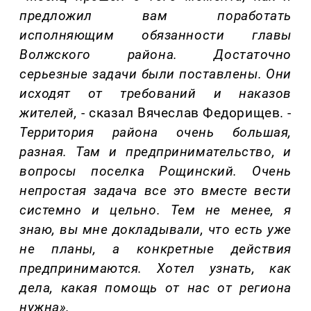
предложил вам поработать
исполняющ
и
м обязанности главы
Волжского района. Достаточно
серьезные задачи были поставлены.
Они
исходят от требований
и
наказов
жителей
,
- сказал Вячеслав Федорищев.
-
Т
ерритория
района
очень большая,
разная. Там
и
предпринимательство
,
и
вопросы
поселка
Рощинск
ий
. Очень
непростая задача все это вместе вести
системно
и
цельно. Тем не менее, я
знаю, вы мне докладывали, что
есть
уже
не планы, а конкретные действия
предпринимаются. Хотел узнать, как
дела,
какая помощь от нас от региона
нужна
»
.