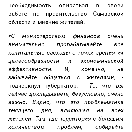
необходимость опираться в своей
работе
на
правительство Самарской
области и
мнение жителей.
«С м
инистерством финансов очень
внимательно прорабатыва
йте
все
капитальные расходы с точки зрения их
целесообразности
и
экономической
эффективности. И, конечно, не
забывайте общаться с жителями
,
-
подчеркнул губернатор. -
Т
о, что вы
сейчас докладываете, безусловно, очень
важно.
В
идно, что
это
проблематика
текущего дня, влияющая на всех
жителей. Там, где территория с большим
количеством проблем, собирайте