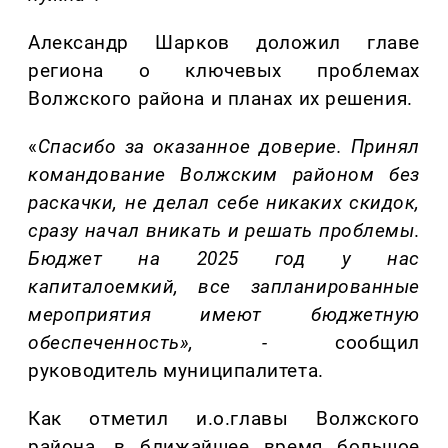
Александр Шарков доложил главе
региона о ключевых проблемах
Волжского района и планах их решения.
«
Спасибо за оказанное доверие. Принял
командование Волжск
им
район
ом
без
раскачки, не делал себе никак
их
скид
ок,
сразу начал вникать и решать проблемы
.
Бюджет на 2025 год у нас
капиталоемкий, все запланированные
мероприятия имеют бюджетную
обеспеченность
»
, -
сообщил
руководитель муниципалитета.
Как отметил
и.о.главы
Волжского
района, в ближайшее время большое