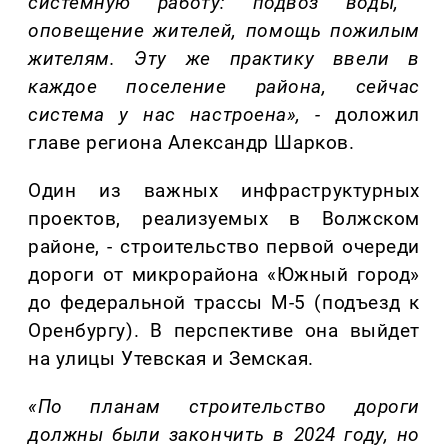
системную работу:
подвоз
воды,
оповещение жителей, помощь
пожилым
жителям.
Эту же практику ввели в
каждое поселение
района
,
сейчас
система у нас настроена
»
, -
доложил
главе региона Александр Шарков.
Один из важных инфраструктурных
проектов, реализуемых в Волжском
районе, -
строительство первой очереди
дороги от микрорайона «Южный город»
до федеральной трассы М-5
(подъезд к
Оренбургу). В
перспективе
она
выйдет
на улицы
Утевская
и Земская.
«
По планам
строительство
дороги
должны были закончить
в 2024 году, но