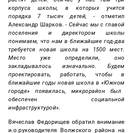
корпуса школы, в которых учится
порядка 7 тыся
ч детей, -
отметил
Александр Шарков. -
Сейчас мы с главой
поселения и директором школы
понимаем, что нам в ближайшие год-два
требуется нов
ая
шк
ол
а
на 1500 мест.
Место уже определили
, о
но
закладывалось изначально. Будем
проектировать
, работать,
чтобы в
ближайшие годы
новая
школа
в «Южном
город
е» появилась, микрорайон
был
обеспечен социальной
инфраструктурой».
Вячеслав Федорищев обратил внимание
и.о.
руководителя
Волжского района на