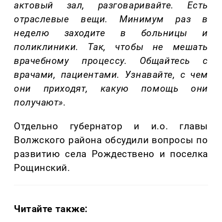
актовый зал, разговаривайте
.
Есть
отраслевые вещи.
М
инимум
раз в
неделю
з
аходите в больниц
ы
и
поликлиники
.
Т
ак, чтобы не мешать
врачебному процессу. Общайтесь с
врачами, пациентами
.
Узнавайте, с чем
они приходят, какую помощь они
получают
»
.
Отдельно губернатор и
и.о
.
глав
ы
Волжского района обсудили вопросы по
развитию
сел
а
Рождествено и поселк
а
Рощинский.
Читайте также: