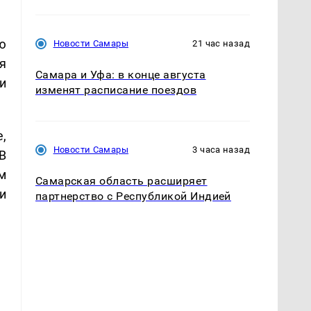
ю
Новости Самары
21 час назад
я
Самара и Уфа: в конце августа
и
изменят расписание поездов
,
Новости Самары
3 часа назад
В
м
Самарская область расширяет
и
партнерство с Республикой Индией