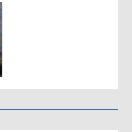
СМИ: В Химках на
полицейскую
В магазинах России
машину напали и
ажиотаж из-за этого
подожгли.
продукта: что купить?