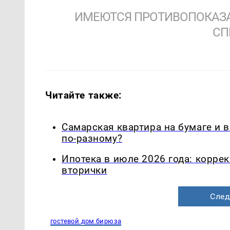
ИМЕЮТСЯ ПРОТИВОПОКАЗА
СП
Читайте также:
Самарская квартира на бумаге и 
по-разному?
Ипотека в июле 2026 года: корре
вторички
След
гостевой дом бирюза