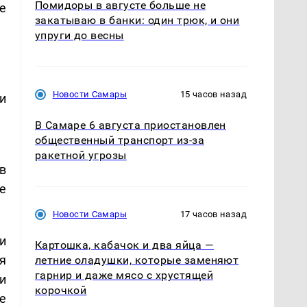
Помидоры в августе больше не
е
закатываю в банки: один трюк, и они
упруги до весны
Новости Самары
15 часов назад
и
В Самаре 6 августа приостановлен
общественный транспорт из-за
ракетной угрозы
в
е
Новости Самары
17 часов назад
и
Картошка, кабачок и два яйца —
я
летние оладушки, которые заменяют
гарнир и даже мясо с хрустящей
и
корочкой
е