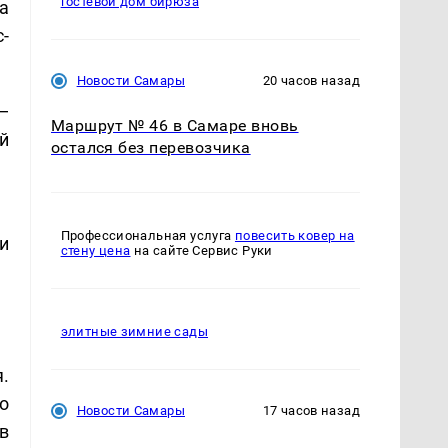
гостевой дом бирюза
а
-
Новости Самары
20 часов назад
—
Маршрут № 46 в Самаре вновь
й
остался без перевозчика
Профессиональная услуга
повесить ковер на
и
стену цена
на сайте Сервис Руки
элитные зимние сады
.
о
Новости Самары
17 часов назад
в