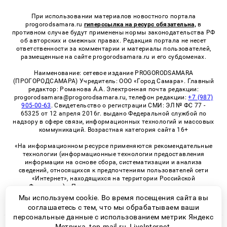
При использовании материалов новостного портала
progorodsamara.ru
гиперссылка на ресурс обязательна,
в
противном случае будут применены нормы законодательства РФ
об авторских и смежных правах. Редакция портала не несет
ответственности за комментарии и материалы пользователей,
размещенные на сайте progorodsamara.ru и его субдоменах.
Наименование: сетевое издание PROGORODSAMARA
(ПРОГОРОДСАМАРА) Учредитель: ООО «Город Самара». Главный
редактор: Романова А.А. Электронная почта редакции:
progorodsamara@progorodsamara.ru, телефон редакции:
+7 (987)
905-00-63
. Свидетельство о регистрации СМИ: ЭЛ № ФС 77 -
65325 от 12 апреля 2016г. выдано Федеральной службой по
надзору в сфере связи, информационных технологий и массовых
коммуникаций. Возрастная категория сайта 16+
«На информационном ресурсе применяются рекомендательные
технологии (информационные технологии предоставления
информации на основе сбора, систематизации и анализа
сведений, относящихся к предпочтениям пользователей сети
«Интернет», находящихся на территории Российской
Федерации)». Правила применения рекомендательных
технологий в виджетах рекламно-обменной сети
«СМИ2» (PDF)
Мы используем cookie. Во время посещения сайта вы
соглашаетесь с тем, что мы обрабатываем ваши
персональные данные с использованием метрик Яндекс
Метрика, top.mail.ru, LiveInternet.