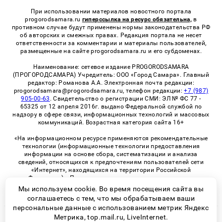
При использовании материалов новостного портала
progorodsamara.ru
гиперссылка на ресурс обязательна,
в
противном случае будут применены нормы законодательства РФ
об авторских и смежных правах. Редакция портала не несет
ответственности за комментарии и материалы пользователей,
размещенные на сайте progorodsamara.ru и его субдоменах.
Наименование: сетевое издание PROGORODSAMARA
(ПРОГОРОДСАМАРА) Учредитель: ООО «Город Самара». Главный
редактор: Романова А.А. Электронная почта редакции:
progorodsamara@progorodsamara.ru, телефон редакции:
+7 (987)
905-00-63
. Свидетельство о регистрации СМИ: ЭЛ № ФС 77 -
65325 от 12 апреля 2016г. выдано Федеральной службой по
надзору в сфере связи, информационных технологий и массовых
коммуникаций. Возрастная категория сайта 16+
«На информационном ресурсе применяются рекомендательные
технологии (информационные технологии предоставления
информации на основе сбора, систематизации и анализа
сведений, относящихся к предпочтениям пользователей сети
«Интернет», находящихся на территории Российской
Федерации)». Правила применения рекомендательных
технологий в виджетах рекламно-обменной сети
«СМИ2» (PDF)
Мы используем cookie. Во время посещения сайта вы
соглашаетесь с тем, что мы обрабатываем ваши
персональные данные с использованием метрик Яндекс
Метрика, top.mail.ru, LiveInternet.
© 2026 «ProGorodSamara» | Все права защищены