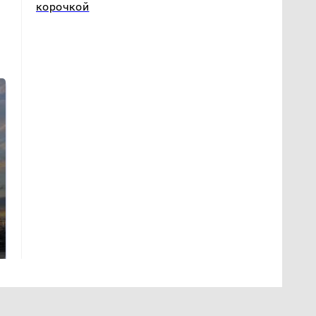
корочкой
СМИ: В Химках на
полицейскую
В магазинах России
машину напали и
ажиотаж из-за этого
подожгли.
продукта: что купить?