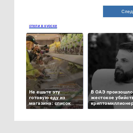
След
отели в курске
Не ешьте эту
В ОАЭ произошло
готовую еду из
жестокое убийст
магазина: список
криптомиллионе