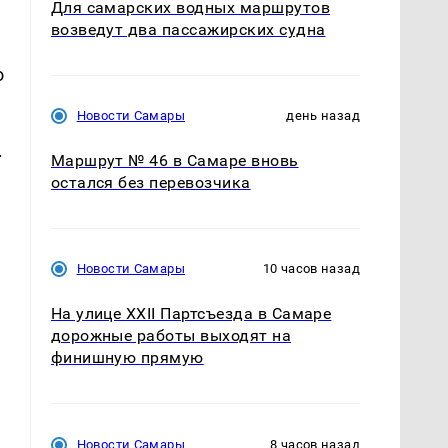
Для самарских водных маршрутов
возведут два пассажирских судна
о
Новости Самары
день назад
.
Маршрут № 46 в Самаре вновь
остался без перевозчика
Новости Самары
10 часов назад
На улице XXII Партсъезда в Самаре
дорожные работы выходят на
финишную прямую
Новости Самары
8 часов назад