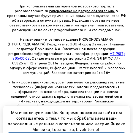
При использовании материалов новостного портала
progorodsamara.ru
гиперссылка на ресурс обязательна,
в
противном случае будут применены нормы законодательства РФ
об авторских и смежных правах. Редакция портала не несет
ответственности за комментарии и материалы пользователей,
размещенные на сайте progorodsamara.ru и его субдоменах.
Наименование: сетевое издание PROGORODSAMARA
(ПРОГОРОДСАМАРА) Учредитель: ООО «Город Самара». Главный
редактор: Романова А.А. Электронная почта редакции:
progorodsamara@progorodsamara.ru, телефон редакции:
+7 (987)
905-00-63
. Свидетельство о регистрации СМИ: ЭЛ № ФС 77 -
65325 от 12 апреля 2016г. выдано Федеральной службой по
надзору в сфере связи, информационных технологий и массовых
коммуникаций. Возрастная категория сайта 16+
«На информационном ресурсе применяются рекомендательные
технологии (информационные технологии предоставления
информации на основе сбора, систематизации и анализа
сведений, относящихся к предпочтениям пользователей сети
«Интернет», находящихся на территории Российской
Федерации)». Правила применения рекомендательных
технологий в виджетах рекламно-обменной сети
«СМИ2» (PDF)
Мы используем cookie. Во время посещения сайта вы
соглашаетесь с тем, что мы обрабатываем ваши
персональные данные с использованием метрик Яндекс
Метрика, top.mail.ru, LiveInternet.
© 2026 «ProGorodSamara» | Все права защищены