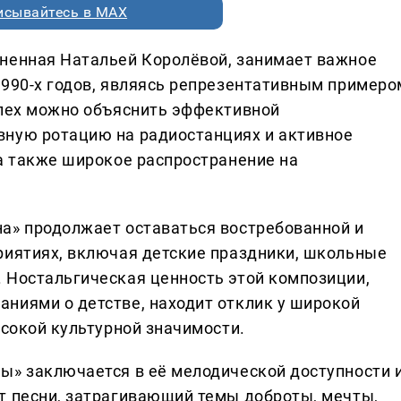
исывайтесь в MAX
лненная Натальей Королёвой, занимает важное
1990-х годов, являясь репрезентативным примеро
спех можно объяснить эффективной
вную ротацию на радиостанциях и активное
 а также широкое распространение на
а» продолжает оставаться востребованной и
риятиях, включая детские праздники, школьные
 Ностальгическая ценность этой композиции,
ниями о детстве, находит отклик у широкой
ысокой культурной значимости.
ы» заключается в её мелодической доступности 
т песни, затрагивающий темы доброты, мечты,