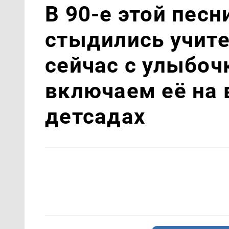
В 90-е этой песн
стыдились учите
сейчас с улыбоч
включаем её на 
детсадах