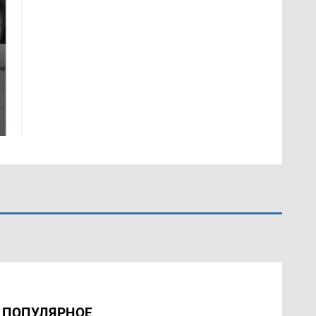
Таких событий не
Все новости по
было с 1945: чего
падению вертолета на
ждать всем нам?
Кавказе: читать здесь
ПОПУЛЯРНОЕ