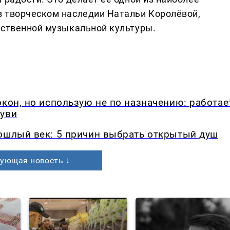
в творческом наследии Натальи Королёвой,
ественной музыкальной культуры.
окон, но использую не по назначению: работае
буви
рошлый век: 5 причин выбрать открытый душ
ующая новость ↓