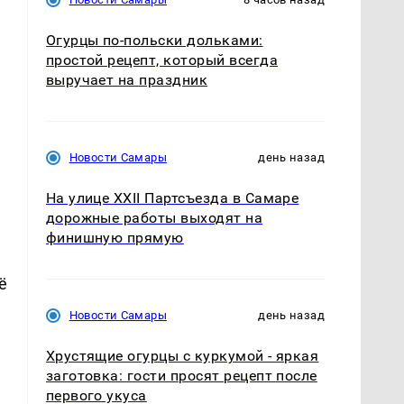
Огурцы по‑польски дольками:
простой рецепт, который всегда
выручает на праздник
Новости Самары
день назад
На улице XXII Партсъезда в Самаре
дорожные работы выходят на
финишную прямую
ё
Новости Самары
день назад
Хрустящие огурцы с куркумой - яркая
заготовка: гости просят рецепт после
первого укуса