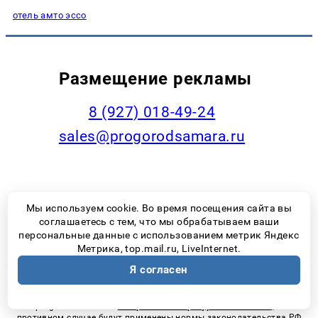
отель амто эссо
Размещение рекламы
8 (927) 018-49-24
sales@progorodsamara.ru
Наша статистика
Мы используем cookie. Во время посещения сайта вы
соглашаетесь с тем, что мы обрабатываем ваши
персональные данные с использованием метрик Яндекс
Метрика, top.mail.ru, LiveInternet.
Я согласен
При использовании материалов новостного портала
progorodsamara.ru
гиперссылка на ресурс обязательна,
в
противном случае будут применены нормы законодательства РФ