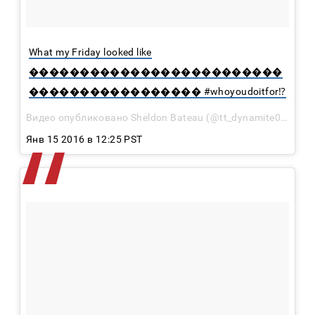
What my Friday looked like
�������������������������
����������������� #whoyoudoitfor⁉️
Видео опубликовано Sheldon Bateau (@tt_dynamite04)
Янв 15 2016 в 12:25 PST