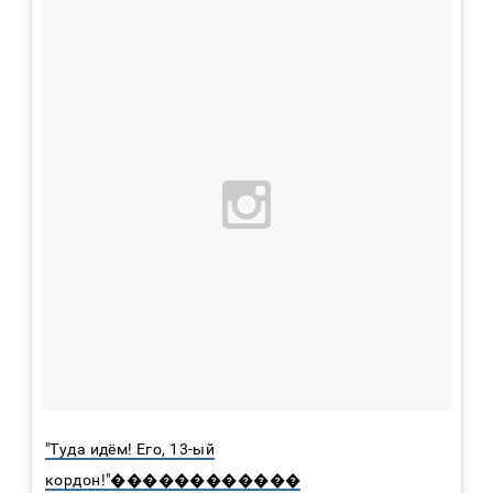
"Туда идём! Его, 13-ый
кордон!"������������