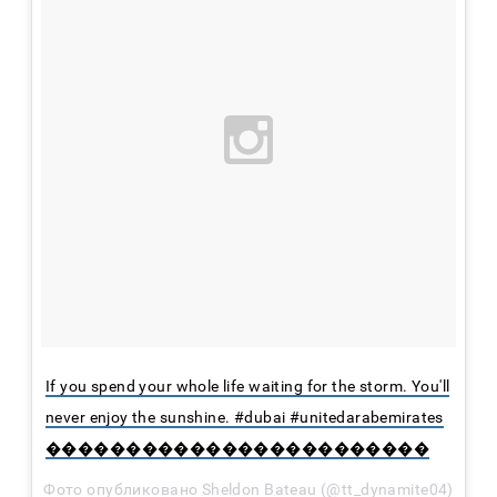
If you spend your whole life waiting for the storm. You'll
never enjoy the sunshine. #dubai #unitedarabemirates
������������������������
Фото опубликовано Sheldon Bateau (@tt_dynamite04)