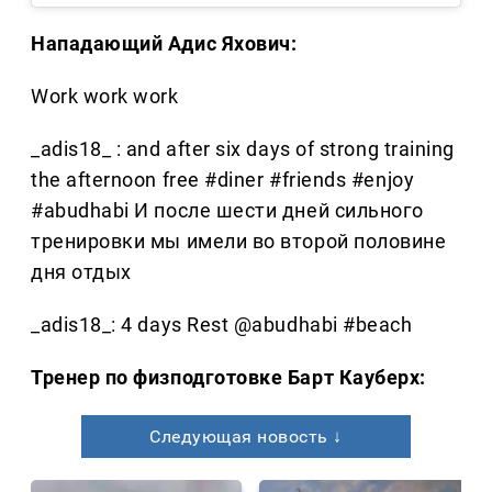
Нападающий Адис Яхович:
Work work work
_adis18_ : and after six days of strong training
the afternoon free #diner #friends #enjoy
#abudhabi И после шести дней сильного
тренировки мы имели во второй половине
дня отдых
_adis18_: 4 days Rest @abudhabi #beach
Тренер по физподготовке Барт Кауберх:
Следующая новость ↓