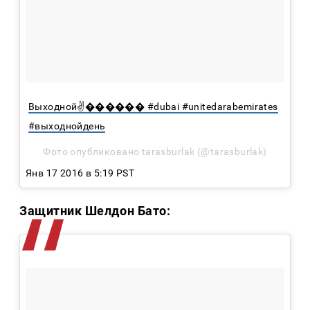
Выходной✌������️ #dubai #unitedarabemirates
#выходнойдень
Фото опубликовано tarasburlak (@tarasburlak)
Янв 17 2016 в 5:19 PST
Защитник Шелдон Бато: