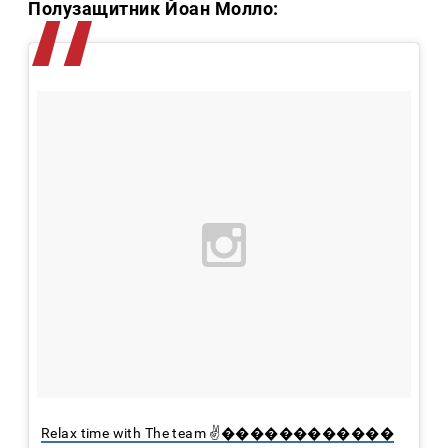
Полузащитник Йоан Молло:
Relax time with The team ✌������️������