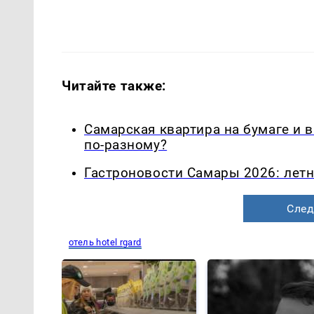
Читайте также:
Самарская квартира на бумаге и 
по-разному?
Гастроновости Самары 2026: летн
След
отель hotel rgard