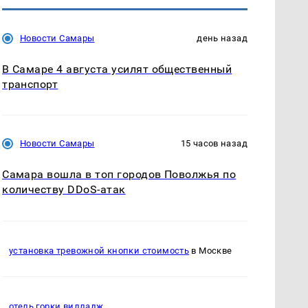
Новости Самары
день назад
В Самаре 4 августа усилят общественный
транспорт
Новости Самары
15 часов назад
Самара вошла в топ городов Поволжья по
количеству DDoS-атак
установка тревожной кнопки стоимость
в Москве
отель горки вилладж