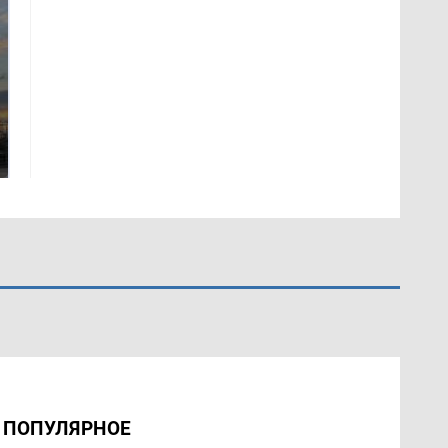
СМИ: В Химках на
полицейскую
В магазинах России
машину напали и
ажиотаж из-за этого
подожгли.
продукта: что купить?
ПОПУЛЯРНОЕ