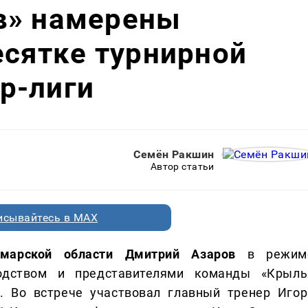
в» намерены
есятке турнирной
р-лиги
Семён Ракшин
Автор статьи
исывайтесь в MAX
амарской области Дмитрий Азаров
в режим
одством и представителями команды «Крыль
. Во встрече участвовал главный тренер Игор