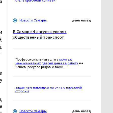
отель spa-отель колизей
а
Новости Самары
день назад
В Самаре 4 августа усилят
И
общественный транспорт
,
,
–
Профессиональная услуга
монтаж
межкомнатных дверей цена за работу
на
нашем ресурсе рядом с вами
и
у
защитные накладки на окна с наружной
стороны
,
е
Новости Самары
день назад