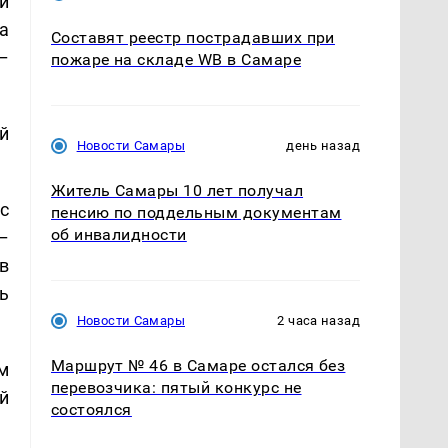
й
а
Составят реестр пострадавших при
–
пожаре на складе WB в Самаре
й
Новости Самары
день назад
Житель Самары 10 лет получал
 с
пенсию по поддельным документам
об инвалидности
–
в
ь
Новости Самары
2 часа назад
Маршрут № 46 в Самаре остался без
м
перевозчика: пятый конкурс не
й
состоялся