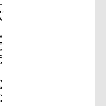
т
с
,
н
до
в
х
м
ю
я
,
а