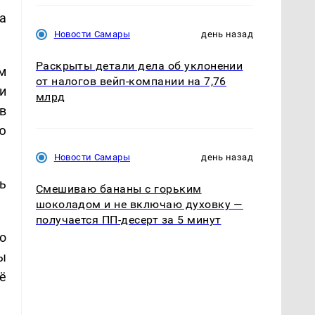
а
Новости Самары
день назад
Раскрыты детали дела об уклонении
м
от налогов вейп-компании на 7,76
и
млрд
в
ю
Новости Самары
день назад
рь
Смешиваю бананы с горьким
шоколадом и не включаю духовку —
получается ПП-десерт за 5 минут
о
ы
ё