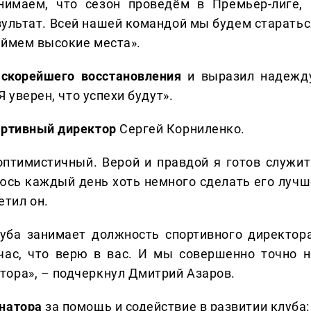
нимаем, что сезон проведём в Премьер-лиге, 
ультат. Всей нашей командой мы будем старатьс
аймем высокие места».
скорейшего восстановления
и выразил надежду
Я уверен, что успехи будут».
ортивный директор
Сергей Корниленко.
оптимистичный. Верой и правдой я готов служит
раюсь каждый день хоть немного сделать его лучш
тил он.
луба занимает должность спортивного директора
йчас, что верю в вас. И мы совершенно точно н
тора», – подчеркнул Дмитрий Азаров.
рнатора
за помощь и содействие в развитии клуба: