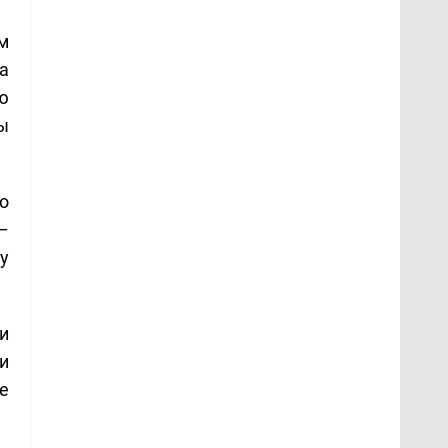
м
а
ю
ы
о
–
у
и
и
е