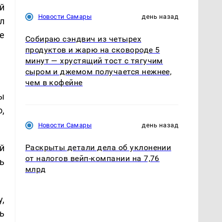
й
Новости Самары
день назад
л
е
Собираю сэндвич из четырех
продуктов и жарю на сковороде 5
минут — хрустящий тост с тягучим
сыром и джемом получается нежнее,
чем в кофейне
ы
,
Новости Самары
день назад
й
Раскрыты детали дела об уклонении
от налогов вейп-компании на 7,76
ь
млрд
,
ь