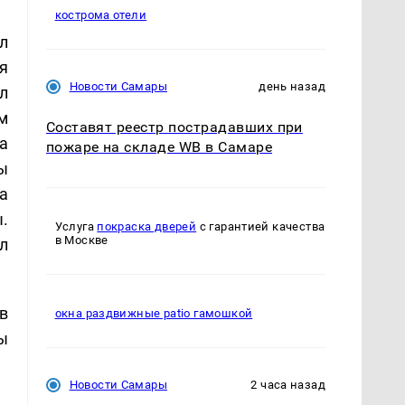
кострома отели
л
я
Новости Самары
день назад
л
м
Составят реестр пострадавших при
а
пожаре на складе WB в Самаре
ы
а
.
Услуга
покраска дверей
с гарантией качества
в Москве
л
в
окна раздвижные patio гамошкой
ы
Новости Самары
2 часа назад