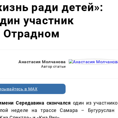
жизнь ради детей»:
дин участник
в Отрадном
Анастасия Молчанова
Автор статьи
исывайтесь в MAX
 имени Середавина скончался
один из участнико
лой неделе на трассе Самара – Бугуруслан 
Киа Спектра» и «Киа Рио».