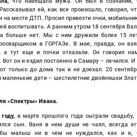
ала,
что навещала мужа. Он был в сознании, 
ассказывал ей, как все произошло, говорил, чт
и на месте ДТП. Просил привезти очки, мобильник
тей воспитывать. А ранним утром 18 сентября Вал
ра больше нет. Мы с ним дружили более 15 лет
росварщиком в ГОРГАЗе. В мае, правда, он взя
, а тут еще и почки отказали. Он говорил нам
 Вот он и ездил постоянно в Самару – лечился. И
от только до дома так и не доехал. 20 сентябр
м маленькие дети – шестилетние двойняшки Злат
ля «Спектры» Ивана.
 году,
в марте прошлого года сыграли свадьбу, 
ился сын. Ваня в нем души не чаял, всегда ег
обы малыш ни в чем не нуждался, как и я, 