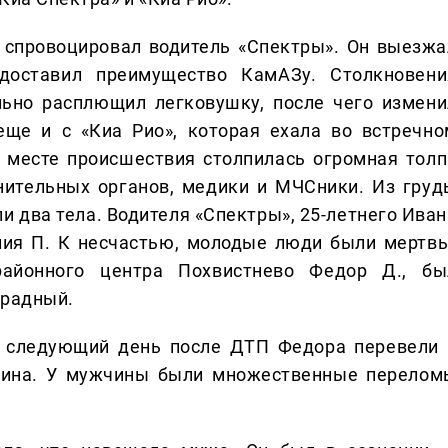
спровоцировал водитель «Спектры». Он выезжа
доставил преимущество КамАЗу. Столкновени
льно расплющил легковушку, после чего измени
еще и с «Киа Рио», которая ехала во встречно
 месте происшествия столпилась огромная толп
нительных органов, медики и МЧСники. Из груд
и два тела. Водителя «Спектры», 25-летнего Иван
олия П. К несчастью, молодые люди были мертвы
районного центра Похвистнево Федор Д., бы
традный.
 следующий день после ДТП Федора перевели 
ина. У мужчины были множественные перелом