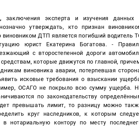
в,
заключения эксперта и изучения данных 
нозначно утверждать, кто признан виновнико
что виновником ДТП является погибший водитель Т
туацию юрист Екатерина Богатова. - Правил
ыезжающий с второстепенной дороги автомобил
 средствам, которые движутся по главной, причем
едникам виновника аварии, потерпевшая сторона
ъявить исковые требования о взыскании ущерба
пример, ОСАГО не покрыло всю сумму ущерба. Н
аничиваются по законодательству определённы
удет превышать лимит, то разницу можно такж
ределить круг наследников, к которым следуе
я в нотариальную контору по месту последнег