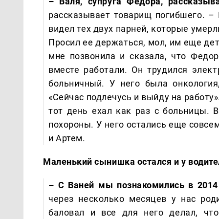
– Валя, супруга Федора, рассказыв
рассказывает товарищ погибшего. – Р
видел тех двух парней, которые умерл
Просил ее держаться, мол, им еще де
мне позвонила и сказала, что Федо
вместе работали. Он трудился элект
больничный. У него была онкология
«Сейчас подлечусь и выйду на работу».
тот день ехал как раз с больницы. В
похороны. У него остались еще совсе
и Артем.
Маленький сынишка остался и у водите
– С Ваней мы познакомились в 2014
через несколько месяцев у нас род
баловал и все для него делал, чт