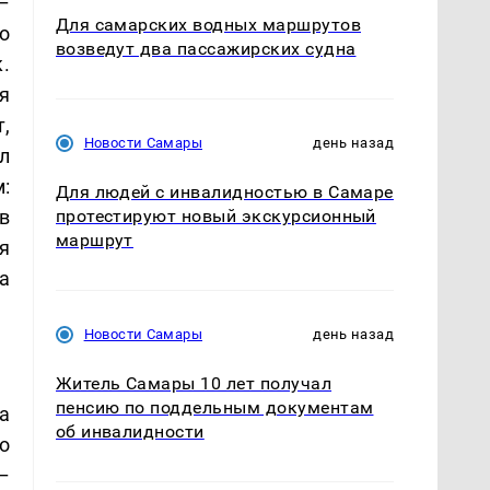
–
Для самарских водных маршрутов
о
возведут два пассажирских судна
.
я
,
Новости Самары
день назад
л
:
Для людей с инвалидностью в Самаре
 в
протестируют новый экскурсионный
маршрут
я
а
Новости Самары
день назад
Житель Самары 10 лет получал
пенсию по поддельным документам
а
об инвалидности
о
–