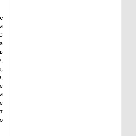
с
м
С
а
ь
,
,
,
е
м
е
т
о