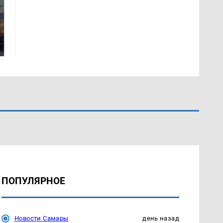
СМИ: В Химках на
полицейскую
В магазинах России
машину напали и
ажиотаж из-за этого
подожгли.
продукта: что купить?
ПОПУЛЯРНОЕ
Новости Самары
день назад