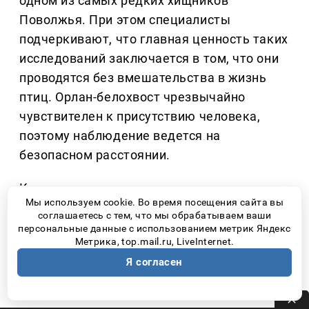
одном из самых редких хищников
Поволжья. При этом специалисты
подчеркивают, что главная ценность таких
исследований заключается в том, что они
проводятся без вмешательства в жизнь
птиц. Орлан-белохвост чрезвычайно
чувствителен к присутствию человека,
поэтому наблюдение ведется на
безопасном расстоянии.
Как отметил
директор национального
Мы используем cookie. Во время посещения сайта вы
парка «Самарская Лука» Евгений
соглашаетесь с тем, что мы обрабатываем ваши
Владимирович Быков,
ученые сознательно
персональные данные с использованием метрик Яндекс
Метрика, top.mail.ru, LiveInternet.
не стремятся получить абсолютно точные
Я согласен
данные о каждом выводке, если это может
навредить птицам.