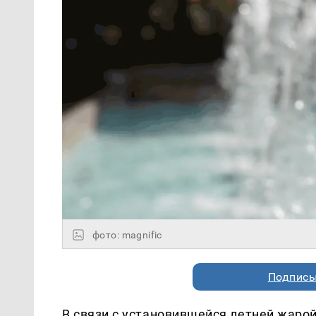
фото: magnific
Подписы
В связи с установившейся летней жаро