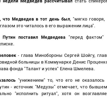
е недели Медведев рассчитывал
стать спикеро
, что Медведев в тот день был
, "мягко говоря,
лазом это читалось в его выражении лица".
о Путин поставил Медведева
"перед фактом" 
списке.
человек
- глава Минобороны Сергей Шойгу, глав
ковидной больницы в Коммунарке Денис Проценко
ава фонда "Талант и успех" Елена Шмелева.
азалось
"унижением" то, что его не оказалось 
утин - источник "Медузы" отмечает, что бывшем
льно "исполнить ритуал", хотя он возглавляе