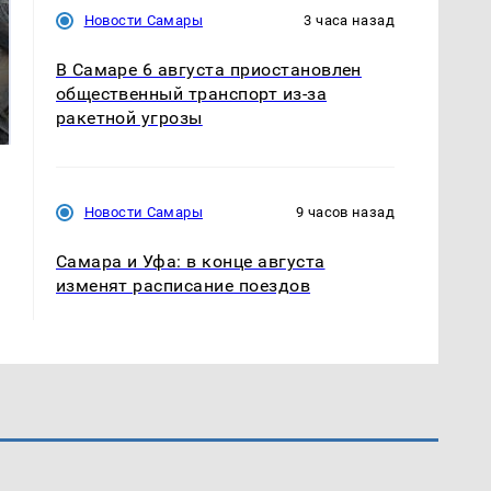
Новости Самары
3 часа назад
В Самаре 6 августа приостановлен
Не ешьте эту
В ОАЭ произошло
общественный транспорт из-за
готовую еду из
жестокое убийство
ракетной угрозы
магазина: список
криптомиллионера
Новости Самары
9 часов назад
Самара и Уфа: в конце августа
изменят расписание поездов