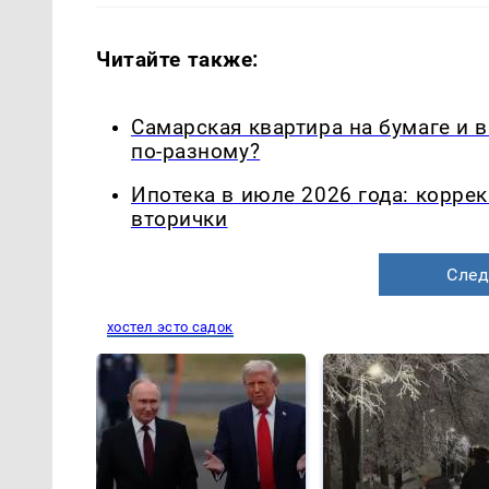
Читайте также:
Самарская квартира на бумаге и 
по-разному?
Ипотека в июле 2026 года: корре
вторички
След
хостел эсто садок