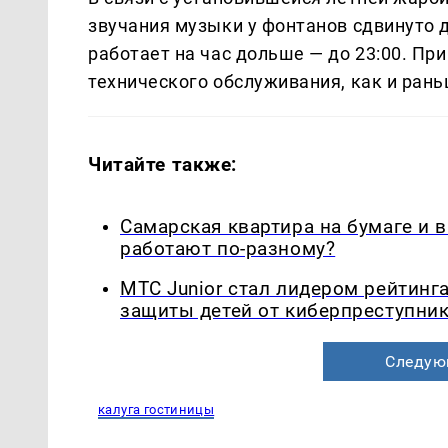
звучания музыки у фонтанов сдвинуто д
работает на час дольше — до 23:00. Пр
технического обслуживания, как и рань
Читайте также:
Самарская квартира на бумаге и 
работают по-разному?
МТС Junior стал лидером рейтинг
защиты детей от киберпреступни
Следую
калуга гостиницы