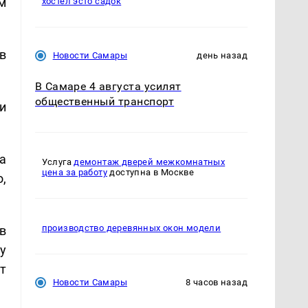
м
хостел эсто садок
 в
Новости Самары
день назад
В Самаре 4 августа усилят
общественный транспорт
и
а
Услуга
демонтаж дверей межкомнатных
цена за работу
доступна в Москве
,
производство деревянных окон модели
в
у
т
Новости Самары
8 часов назад