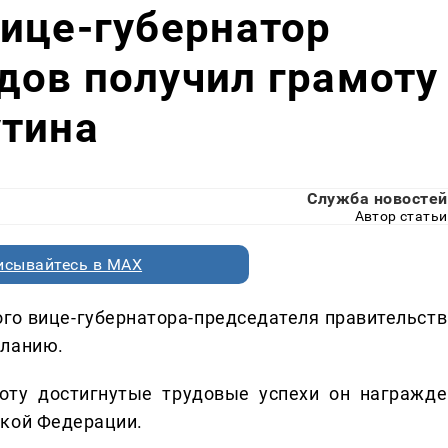
ице-губернатор
дов получил грамоту
утина
Служба новостей
Автор статьи
исывайтесь в MAX
ого вице-губернатора-председателя правительств
еланию.
оту достигнутые трудовые успехи он награжде
ской Федерации.