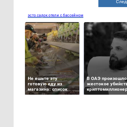
След
эсто садок отели с бассейном
Не ешьте эту
В ОАЭ произошло
готовую еду из
жестокое убийст
магазина: список
криптомиллионе