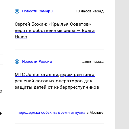
Новости Самары
10 часов назад
Сергей Божин: «Крылья Советов»
верят в собственные силы — Волга
Ньюс
Новости России
день назад
МТС Junior стал лидером рейтинга
решений сотовых операторов для
защиты детей от киберпреступников
а
н
передержка собак на время отпуска
в Москве