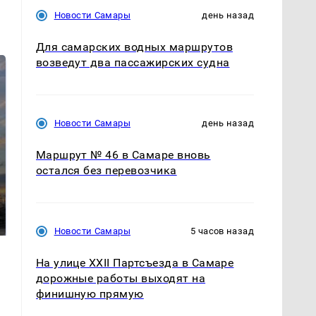
Новости Самары
день назад
Для самарских водных маршрутов
возведут два пассажирских судна
Новости Самары
день назад
Маршрут № 46 в Самаре вновь
остался без перевозчика
На Урале из казны
В магазинах России
были украдены 18
ажиотаж из-за этого
миллионов рублей
продукта: что купить?
Новости Самары
5 часов назад
На улице XXII Партсъезда в Самаре
дорожные работы выходят на
финишную прямую