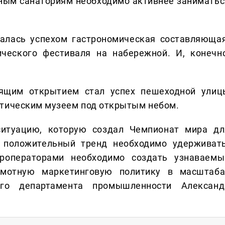
ным санаториям необходимо активнее заниматьс
алась успехом гастрономическая составляющая
ческого фестиваля на набережной. И, конечно
оящим открытием стал успех пешеходной улиц
ктическим музеем под открытым небом.
ситуацию, которую создал Чемпионат мира дл
т положительный тренд необходимо удерживать
роператорами необходимо создать узнаваемы
амотную маркетинговую политику в масштаба
ого департамента промышленности Александ