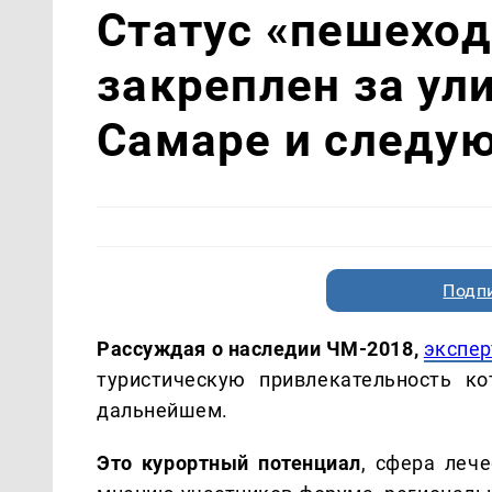
Статус «пешехо
закреплен за ул
Самаре и следу
Подп
Рассуждая о наследии ЧМ-2018,
экспе
туристическую привлекательность к
дальнейшем.
Это курортный потенциал
, сфера леч