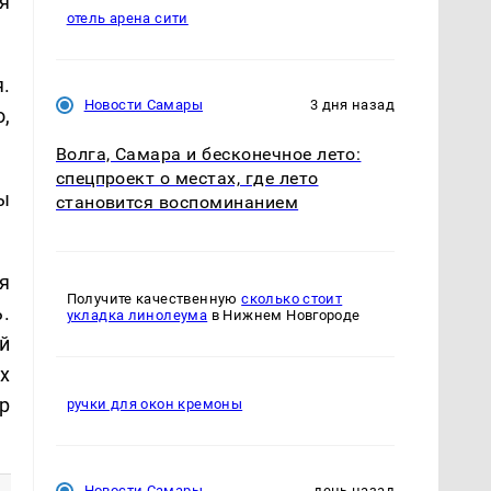
я
отель арена сити
.
Новости Самары
3 дня назад
,
Волга, Самара и бесконечное лето:
спецпроект о местах, где лето
ы
становится воспоминанием
я
Получите качественную
сколько стоит
.
укладка линолеума
в Нижнем Новгороде
й
х
р
ручки для окон кремоны
Новости Самары
день назад