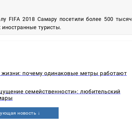
олу FIFA 2018 Самару посетили более 500 тысяч
их иностранные туристы.
в жизни: почему одинаковые метры работают
ощущение семейственности»: любительский
мары
ующая новость ↓