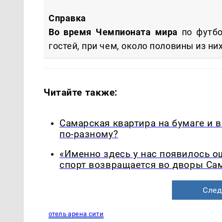
Справка
Во время Чемпионата мира
по футб
гостей, при чем, около половины из н
Читайте также:
Самарская квартира на бумаге и 
по-разному?
«Именно здесь у нас появилось 
спорт возвращается во дворы Са
След
отель арена сити