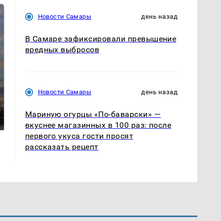
Новости Самары
день назад
В Самаре зафиксировали превышение
вредных выбросов
СМИ: В Химках на
Новости Самары
день назад
полицейскую
В магазинах России
машину напали и
Мариную огурцы «По-баварски» —
ажиотаж из-за этого
подожгли.
продукта: что купить?
вкуснее магазинных в 100 раз: после
первого укуса гости просят
рассказать рецепт