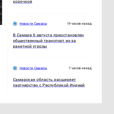
корочкой
Не ешьте эту
В ОАЭ произошло
готовую еду из
жестокое убийство
магазина: список
криптомиллионера
Новости Самары
19 часов назад
В Самаре 6 августа приостановлен
общественный транспорт из-за
ракетной угрозы
Новости Самары
7 часов назад
Самарская область расширяет
партнерство с Республикой Индией