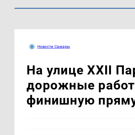
Новости Самары
На улице XXII П
дорожные работ
финишную прям