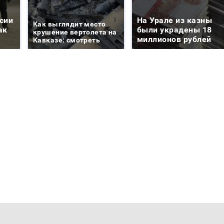
сии
На Урале из казны
Как выглядит место
ак
были украдены 18
крушение вертолета на
миллионов рублей
Кавказе: смотреть