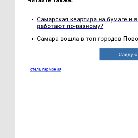
Читайте также:
Самарская квартира на бумаге и 
работают по-разному?
Самара вошла в топ городов Пово
Следую
отель гармония