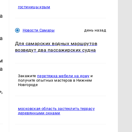
гостиницы крым
а
Новости Самары
день назад
а
Для самарских водных маршрутов
возведут два пассажирских судна
м
а
Закажите
перетяжка мебели на дому
и
получите опытных мастеров в Нижнем
Новгороде
,
московская область застеклить террасу
деревянными окнами