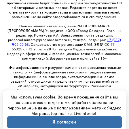
противном случае будут применены нормы законодательства РФ
об авторских и смежных правах. Редакция портала не несет
ответственности за комментарии и материалы пользователей,
размещенные на сайте progorodsamara.ru и его субдоменах.
Наименование: сетевое издание PROGORODSAMARA
(ПРОГОРОДСАМАРА) Учредитель: ООО «Город Самара». Главный
редактор: Романова А.А. Электронная почта редакции:
progorodsamara@progorodsamara.ru, телефон редакции:
+7 (987)
905-00-63
. Свидетельство о регистрации СМИ: ЭЛ № ФС 77 -
65325 от 12 апреля 2016г. выдано Федеральной службой по
надзору в сфере связи, информационных технологий и массовых
коммуникаций. Возрастная категория сайта 16+
«На информационном ресурсе применяются рекомендательные
технологии (информационные технологии предоставления
информации на основе сбора, систематизации и анализа
сведений, относящихся к предпочтениям пользователей сети
«Интернет», находящихся на территории Российской
Федерации)». Правила применения рекомендательных
технологий в виджетах рекламно-обменной сети
«СМИ2» (PDF)
Мы используем cookie. Во время посещения сайта вы
соглашаетесь с тем, что мы обрабатываем ваши
персональные данные с использованием метрик Яндекс
Метрика, top.mail.ru, LiveInternet.
© 2026 «ProGorodSamara» | Все права защищены
Я согласен
Возрастная категория сайта 16+
Политика конфиденциальности