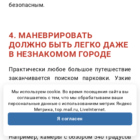
безопасным.
4. МАНЕВРИРОВАТЬ
ДОЛЖНО БЫТЬ ЛЕГКО ДАЖЕ
В НЕЗНАКОМОМ ГОРОДЕ
Практически любое большое путешествие
заканчивается поиском парковки. Узкие
улицы, гостиничные дворы, туристические
Мы используем cookie. Во время посещения сайта вы
центры – именно здесь многие начинают
соглашаетесь с тем, что мы обрабатываем ваши
переживать из-за размеров автомобиля.
персональные данные с использованием метрик Яндекс
Метрика, top.mail.ru, LiveInternet.
Современные системы кругового обзора
Я согласен
значительно упрощают эту задачу.
Например, камеры с обзором 540 градусов