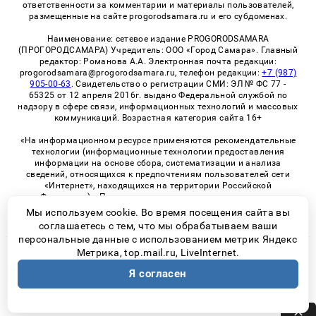
ответственности за комментарии и материалы пользователей,
размещенные на сайте progorodsamara.ru и его субдоменах.
Наименование: сетевое издание PROGORODSAMARA
(ПРОГОРОДСАМАРА) Учредитель: ООО «Город Самара». Главный
редактор: Романова А.А. Электронная почта редакции:
progorodsamara@progorodsamara.ru, телефон редакции:
+7 (987)
905-00-63
. Свидетельство о регистрации СМИ: ЭЛ № ФС 77 -
65325 от 12 апреля 2016г. выдано Федеральной службой по
надзору в сфере связи, информационных технологий и массовых
коммуникаций. Возрастная категория сайта 16+
«На информационном ресурсе применяются рекомендательные
технологии (информационные технологии предоставления
информации на основе сбора, систематизации и анализа
сведений, относящихся к предпочтениям пользователей сети
«Интернет», находящихся на территории Российской
Федерации)». Правила применения рекомендательных
технологий в виджетах рекламно-обменной сети
«СМИ2» (PDF)
Мы используем cookie. Во время посещения сайта вы
соглашаетесь с тем, что мы обрабатываем ваши
персональные данные с использованием метрик Яндекс
Метрика, top.mail.ru, LiveInternet.
© 2026 «ProGorodSamara» | Все права защищены
Я согласен
Возрастная категория сайта 16+
Политика конфиденциальности