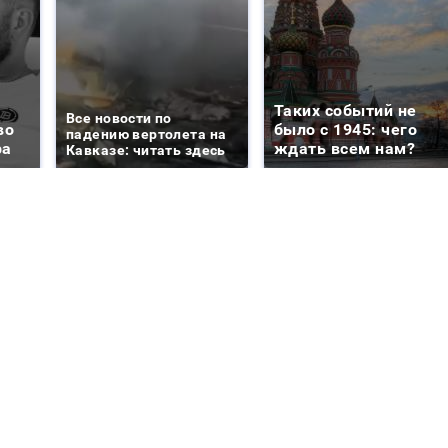
Таких событий не
Все новости по
во
было с 1945: чего
падению вертолета на
ра
ждать всем нам?
Кавказе: читать здесь