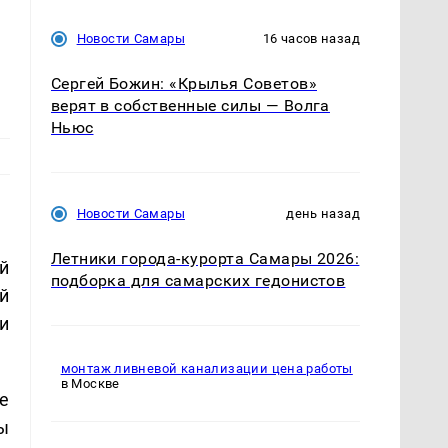
Новости Самары
16 часов назад
Сергей Божин: «Крылья Советов»
верят в собственные силы — Волга
Ньюс
Новости Самары
день назад
Летники города-курорта Самары 2026:
й
подборка для самарских гедонистов
й
и
монтаж ливневой канализации цена работы
в Москве
е
ы