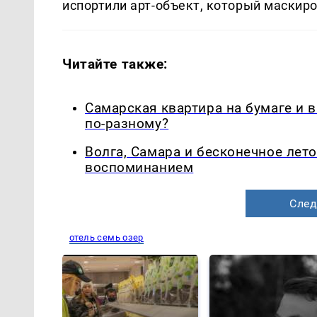
испортили арт-объект, который маскир
Читайте также:
Самарская квартира на бумаге и 
по-разному?
Волга, Самара и бесконечное лето
воспоминанием
След
отель семь озер