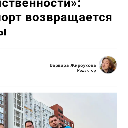
ственности»:
порт возвращается
ы
Варвара Жироухова
Редактор