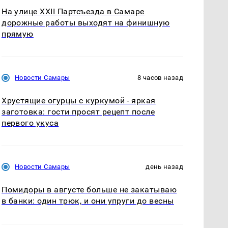
На улице XXII Партсъезда в Самаре
дорожные работы выходят на финишную
прямую
Новости Самары
8 часов назад
Хрустящие огурцы с куркумой - яркая
заготовка: гости просят рецепт после
первого укуса
Новости Самары
день назад
Помидоры в августе больше не закатываю
в банки: один трюк, и они упруги до весны