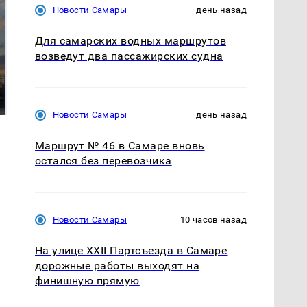
Новости Самары
день назад
Для самарских водных маршрутов
возведут два пассажирских судна
СМИ: В Химках на
полицейскую
В магазинах России
машину напали и
ажиотаж из-за этого
подожгли.
продукта: что купить?
Новости Самары
день назад
Маршрут № 46 в Самаре вновь
остался без перевозчика
Новости Самары
10 часов назад
На улице XXII Партсъезда в Самаре
дорожные работы выходят на
финишную прямую