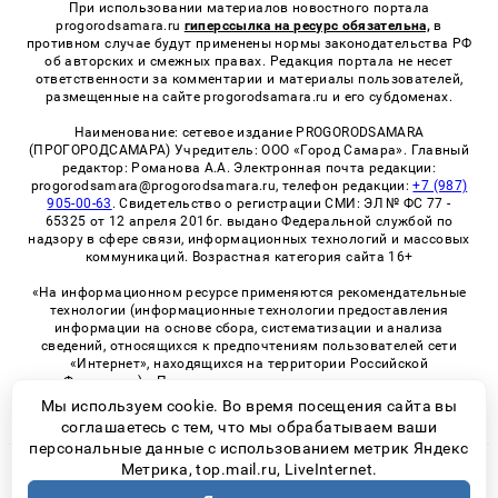
При использовании материалов новостного портала
progorodsamara.ru
гиперссылка на ресурс обязательна,
в
противном случае будут применены нормы законодательства РФ
об авторских и смежных правах. Редакция портала не несет
ответственности за комментарии и материалы пользователей,
размещенные на сайте progorodsamara.ru и его субдоменах.
Наименование: сетевое издание PROGORODSAMARA
(ПРОГОРОДСАМАРА) Учредитель: ООО «Город Самара». Главный
редактор: Романова А.А. Электронная почта редакции:
progorodsamara@progorodsamara.ru, телефон редакции:
+7 (987)
905-00-63
. Свидетельство о регистрации СМИ: ЭЛ № ФС 77 -
65325 от 12 апреля 2016г. выдано Федеральной службой по
надзору в сфере связи, информационных технологий и массовых
коммуникаций. Возрастная категория сайта 16+
«На информационном ресурсе применяются рекомендательные
технологии (информационные технологии предоставления
информации на основе сбора, систематизации и анализа
сведений, относящихся к предпочтениям пользователей сети
«Интернет», находящихся на территории Российской
Федерации)». Правила применения рекомендательных
технологий в виджетах рекламно-обменной сети
«СМИ2» (PDF)
Мы используем cookie. Во время посещения сайта вы
соглашаетесь с тем, что мы обрабатываем ваши
персональные данные с использованием метрик Яндекс
Метрика, top.mail.ru, LiveInternet.
© 2026 «ProGorodSamara» | Все права защищены