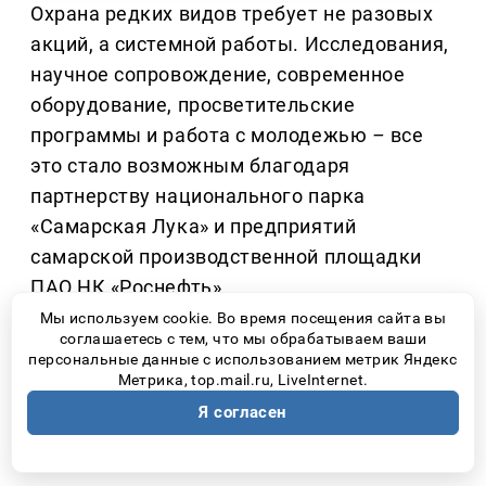
Охрана редких видов требует не разовых
акций, а системной работы. Исследования,
научное сопровождение, современное
оборудование, просветительские
программы и работа с молодежью
–
все
это стало возможным благодаря
партнерству национального парка
«Самарская Лука» и предприятий
самарской производственной площадки
ПАО НК «Роснефть».
Мы используем cookie. Во время посещения сайта вы
Именно такой комплексный подход
соглашаетесь с тем, что мы обрабатываем ваши
персональные данные с использованием метрик Яндекс
позволяет не только изучать редкий вид,
Метрика, top.mail.ru, LiveInternet.
но и создавать вокруг него сообщество
Я согласен
людей, понимающих, что природа
нуждается не столько в громких словах,