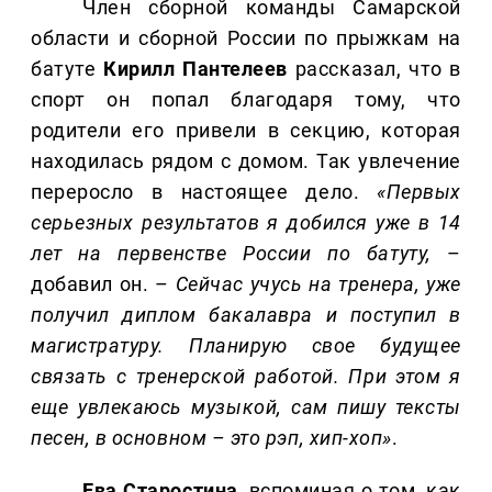
Член сборной команды Самарской
области и сборной России по прыжкам на
батуте
Кирилл
Пантелеев
рассказал, что в
спорт он попал благодаря тому, что
родители его привели в секцию, которая
находилась рядом с домом. Так увлечение
переросло в настоящее дело.
«Первых
серьезных результатов я добился уже в 14
лет на первенстве России по батуту,
–
добавил он. –
Сейчас учусь на тренера, уже
получил диплом бакалавра и поступил в
магистратуру. Планирую свое будущее
связать с тренерской работой. При этом я
еще увлекаюсь музыкой, сам пишу тексты
песен, в основном – это рэп, хип-хоп»
.
Ева Старостина
, вспоминая о том, как