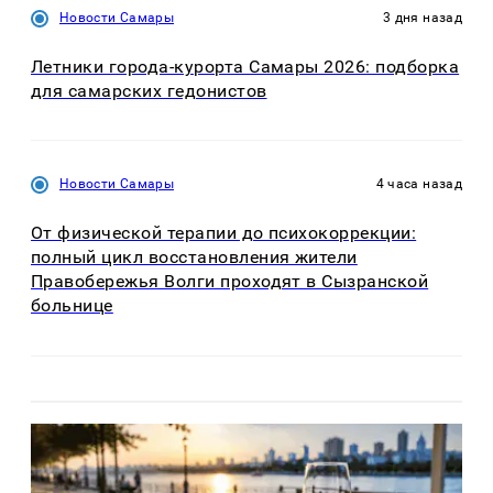
Новости Самары
3 дня назад
Летники города-курорта Самары 2026: подборка
для самарских гедонистов
Новости Самары
4 часа назад
От физической терапии до психокоррекции:
полный цикл восстановления жители
Правобережья Волги проходят в Сызранской
больнице