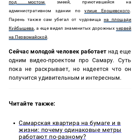
под мостом,
змеей, приютившейся на
административном здании по
улице Ерошевского
.
Парень также сам убегал от чудовища
на площади
Куйбышева
, а еще видел знаменитых дорожных
червей
на Первомайской
.
Сейчас молодой человек работает
над еще
одним видео-проектом про Самару. Суть
пока не раскрывает, но надеется что он
получится удивительным и интересным.
Читайте также:
Самарская квартира на бумаге и в
жизни: почему одинаковые метры
работают по-разному?