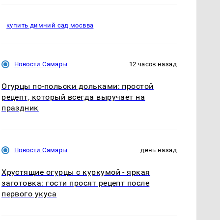
купить димний сад мосвва
Новости Самары
12 часов назад
Огурцы по‑польски дольками: простой
рецепт, который всегда выручает на
праздник
Новости Самары
день назад
Хрустящие огурцы с куркумой - яркая
заготовка: гости просят рецепт после
первого укуса