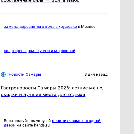
собственные силы — Волга Ньюс
замена деревянного пола в хрущевке
в Москве
квартиры в доме купчихи морозовой
Новости Самары
3 дня назад
Гастроновости Самары 2026: летние меню,
скидки и лучшие места для отдыха
Воспользуйтесь услугой
починить замок входной
двери
на сайте hands.ru