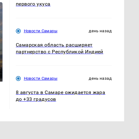
первого укуса
Новости Самары
день назад
Самарская область расширяет
партнерство с Республикой Индией
СМИ: В Химках на
полицейскую
В магазинах России
машину напали и
ажиотаж из-за этого
подожгли.
продукта: что купить?
Новости Самары
день назад
8 августа в Самаре ожидается жара
до +33 градусов