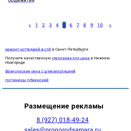
общежития
«
1
2
3
4
5
6
7
8
9
10
»
ремонт коттеджей в спб
в Санкт-Петербурге
Получите качественную
утепление ппу цена
в Нижнем
Новгороде
французские окна с шумоизоляцией
гостиницы губкинский
Размещение рекламы
8 (927) 018-49-24
sales@progorodsamara.ru