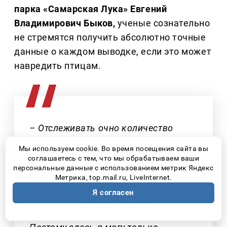
парка «Самарская Лука» Евгений
Владимирович Быков,
ученые сознательно
не стремятся получить абсолютно точные
данные о каждом выводке, если это может
навредить птицам.
– Отслеживать очно количество
птенцов достаточно сложно и даже
Мы используем cookie. Во время посещения сайта вы
опасно – потому что птицы могут
соглашаетесь с тем, что мы обрабатываем ваши
персональные данные с использованием метрик Яндекс
пострадать. Отслеживать точное
Метрика, top.mail.ru, LiveInternet.
количество у нас задачи не было, но
Я согласен
на протяжении всех четырех лет
количество особей прибавлялось.